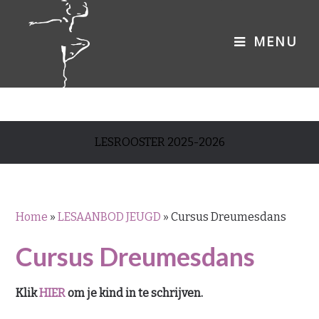
LESROOSTER 2025-2026
Home
»
LESAANBOD JEUGD
»
Cursus Dreumesdans
Cursus Dreumesdans
Klik
HIER
om je kind in te schrijven.