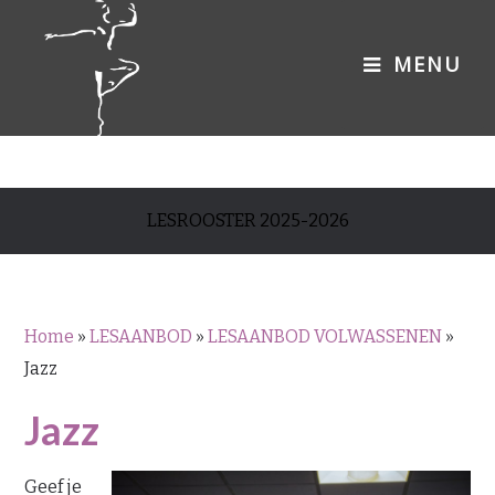
LESROOSTER 2025-2026
Home
»
LESAANBOD
»
LESAANBOD VOLWASSENEN
»
Jazz
Jazz
Geef je