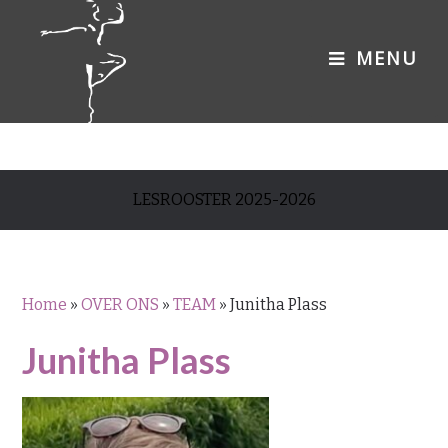
LESROOSTER 2025-2026
Home
»
OVER ONS
»
TEAM
»
Junitha Plass
Junitha Plass