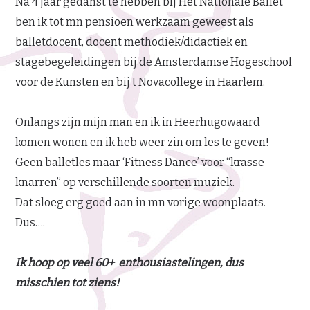
Na 4 jaar gedanst te hebben bij Het Nationale Ballet
ben ik tot mn pensioen werkzaam geweest als
balletdocent, docent methodiek/didactiek en
stagebegeleidingen bij de Amsterdamse Hogeschool
voor de Kunsten en bij t Novacollege in Haarlem.
Onlangs zijn mijn man en ik in Heerhugowaard
komen wonen en ik heb weer zin om les te geven!
Geen balletles maar ‘Fitness Dance’ voor “krasse
knarren” op verschillende soorten muziek.
Dat sloeg erg goed aan in mn vorige woonplaats.
Dus….
Ik hoop op veel 60+ enthousiastelingen, dus
misschien tot ziens!