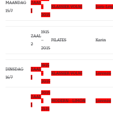
MAANDAG
ZAAL
–
KLASSIEK VOLW.
Sara-Lei
15/7
1
20.15
19.15
ZAAL
–
PILATES
Karin
2
20.15
19.15
DINSDAG
ZAAL
–
KLASSIEK VOLW.
Lorenzo
16/7
1
20.15
20.15
ZAAL
–
MODERN – LIMÓN
Lorenzo
1
21.15