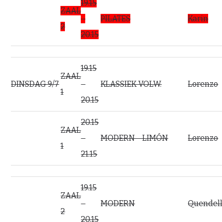
19.15
ZAAL
–
PILATES
Karin
2
20.15
19.15
ZAAL
DINSDAG 9/7
–
KLASSIEK VOLW.
Lorenzo
1
20.15
20.15
ZAAL
–
MODERN – LIMÓN
Lorenzo
1
21.15
19.15
ZAAL
–
MODERN
Quendel
2
20.15