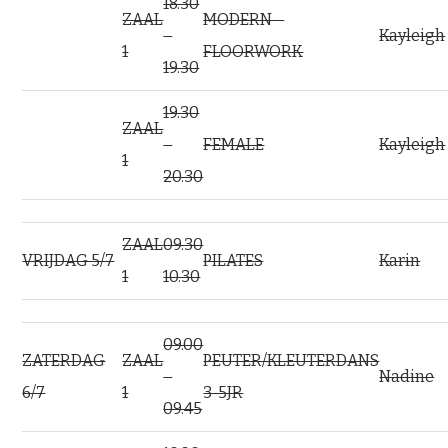
18.30
ZAAL
MODERN –
–
Kayleigh
1
FLOORWORK
19.30
19.30
ZAAL
–
FEMALE
Kayleigh
1
20.30
ZAAL
09.30
VRIJDAG 5/7
PILATES
Karin
1
10.30
09.00
ZATERDAG
ZAAL
PEUTER/KLEUTERDANS
–
Nadine
6/7
1
3-5JR
09.45