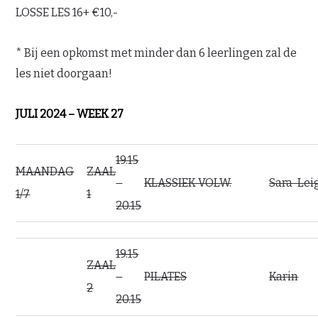
LOSSE LES 16+ €10,-
* Bij een opkomst met minder dan 6 leerlingen zal de
les niet doorgaan!
JULI 2024 – WEEK 27
19.15
MAANDAG
ZAAL
–
KLASSIEK VOLW.
Sara-Lei
1/7
1
20.15
19.15
ZAAL
–
PILATES
Karin
2
20.15