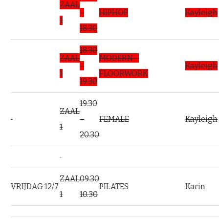
ZAAL
–
HIPHOP
Kayleigh
1
18.30
18.30
ZAAL
MODERN –
–
Kayleigh
1
FLOORWORK
19.30
19.30
ZAAL
–
FEMALE
Kayleigh
1
20.30
ZAAL
09.30
VRIJDAG 12/7
PILATES
Karin
1
10.30