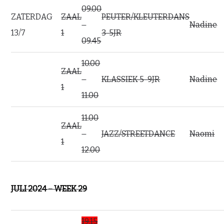
09.00
ZATERDAG
ZAAL
PEUTER/KLEUTERDANS
–
Nadine
13/7
1
3-5JR
09.45
10.00
ZAAL
–
KLASSIEK 5-9JR
Nadine
1
11.00
11.00
ZAAL
–
JAZZ/STREETDANCE
Naomi
1
12.00
JULI 2024 – WEEK 29
19.15