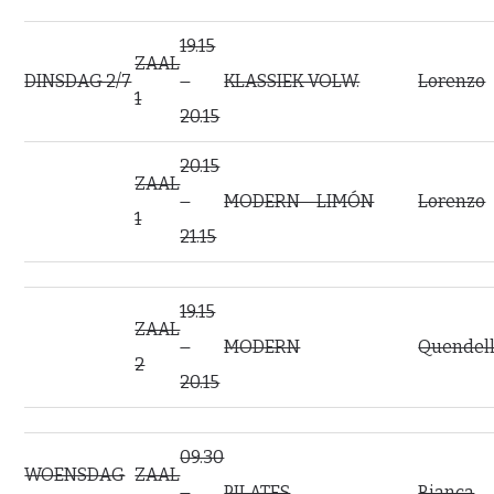
19.15
ZAAL
DINSDAG 2/7
–
KLASSIEK VOLW.
Lorenzo
1
20.15
20.15
ZAAL
–
MODERN – LIMÓN
Lorenzo
1
21.15
19.15
ZAAL
–
MODERN
Quendel
2
20.15
09.30
WOENSDAG
ZAAL
–
PILATES
Bianca