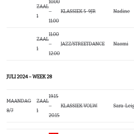
10.00
ZAAL
–
KLASSIEK 5-9JR
Nadine
1
11.00
11.00
ZAAL
–
JAZZ/STREETDANCE
Naomi
1
12.00
JULI 2024 – WEEK 28
19.15
MAANDAG
ZAAL
–
KLASSIEK VOLW.
Sara-Lei
8/7
1
20.15