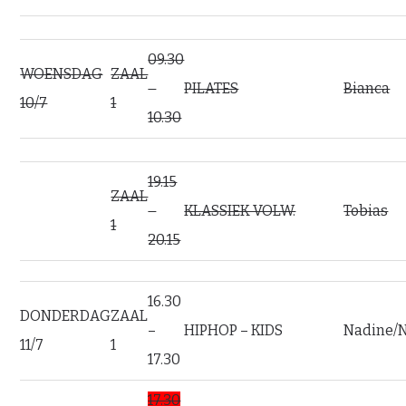
09.30
WOENSDAG
ZAAL
–
PILATES
Bianca
10/7
1
10.30
19.15
ZAAL
–
KLASSIEK VOLW.
Tobias
1
20.15
16.30
DONDERDAG
ZAAL
–
HIPHOP – KIDS
Nadine/
11/7
1
17.30
17.30