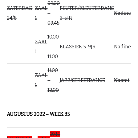
09.00
ZATERDAG
ZAAL
PEUTER/KLEUTERDANS
–
Nadine
24/8
1
3-5JR
09.45
10.00
ZAAL
–
KLASSIEK 5-9JR
Nadine
1
11.00
11.00
ZAAL
–
JAZZ/STREETDANCE
Naomi
1
12.00
AUGUSTUS 2022 – WEEK 35
19.15