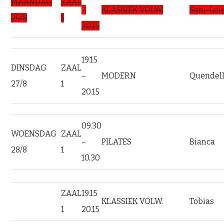
MAANDAG
ZAAL
–
KLASSIEK VOLW.
Sara-Lei
26/8
1
20.15
19.15
DINSDAG
ZAAL
–
MODERN
Quendel
27/8
1
20.15
09.30
WOENSDAG
ZAAL
–
PILATES
Bianca
28/8
1
10.30
ZAAL
19.15
KLASSIEK VOLW.
Tobias
1
20.15