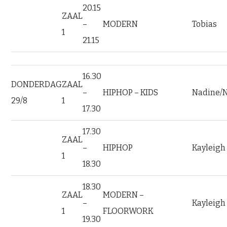
20.15
ZAAL
–
MODERN
Tobias
1
21.15
16.30
DONDERDAG
ZAAL
–
HIPHOP – KIDS
Nadine/
29/8
1
17.30
17.30
ZAAL
–
HIPHOP
Kayleigh
1
18.30
18.30
ZAAL
MODERN –
–
Kayleigh
1
FLOORWORK
19.30