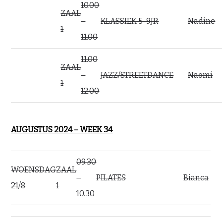
10.00
ZAAL
–
KLASSIEK 5-9JR
Nadine
1
11.00
11.00
ZAAL
–
JAZZ/STREETDANCE
Naomi
1
12.00
AUGUSTUS 2024 – WEEK 34
09.30
WOENSDAG
ZAAL
–
PILATES
Bianca
21/8
1
10.30