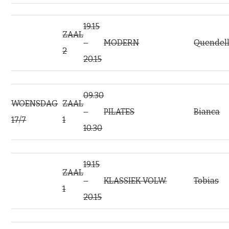
19.15
ZAAL
–
MODERN
Quendel
2
20.15
09.30
WOENSDAG
ZAAL
–
PILATES
Bianca
17/7
1
10.30
19.15
ZAAL
–
KLASSIEK VOLW.
Tobias
1
20.15